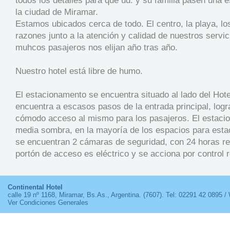
todos los detalles para que ud. y su familia pasen una e
la ciudad de Miramar.
Estamos ubicados cerca de todo. El centro, la playa, lo
razones junto a la atención y calidad de nuestros servi
muhcos pasajeros nos elijan año tras año.
Nuestro hotel está libre de humo.
El estacionamento se encuentra situado al lado del Hote
encuentra a escasos pasos de la entrada principal, log
cómodo acceso al mismo para los pasajeros. El estaci
media sombra, en la mayoría de los espacios para esta
se encuentran 2 cámaras de seguridad, con 24 horas re
portón de acceso es eléctrico y se acciona por control 
Continental Hotel
calle 19 nº 1168,
Miramar, Bs.As., Argentina
. (7607). Tel: 02291 42 0895 
Ver Condiciones Generales